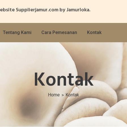
ebsite Supplierjamur.com by Jamurloka.
Tentang Kami
Cara Pemesanan
Kontak
Kontak
Home
Kontak
>