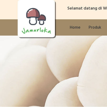
Skip
Selamat datang di W
to
content
Home
Produk