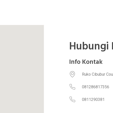
Hubungi 
Info Kontak
Ruko Cibubur Coun
081286817356
0811290381